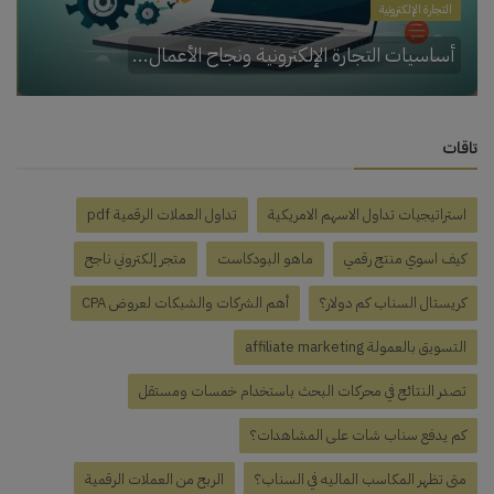
التجارة الإلكترونية
أساسيات التجارة الإلكترونية ونجاح الأعمال...
تاقات
استراتيجيات تداول الاسهم الامريكية
تداول العملات الرقمية pdf
كيف اسوي منتج رقمي
ماهو البودكاست
متجر إلكتروني ناجح
كريستال السناب كم دولار؟
أهم الشركات والشبكات لعروض CPA
التسويق بالعمولة affiliate marketing
تصدر النتائج في محركات البحث باستخدام خمسات ومستقل
كم يدفع سناب شات على المشاهدات؟
متى تظهر المكاسب الماليه في السناب؟
الربح من العملات الرقمية