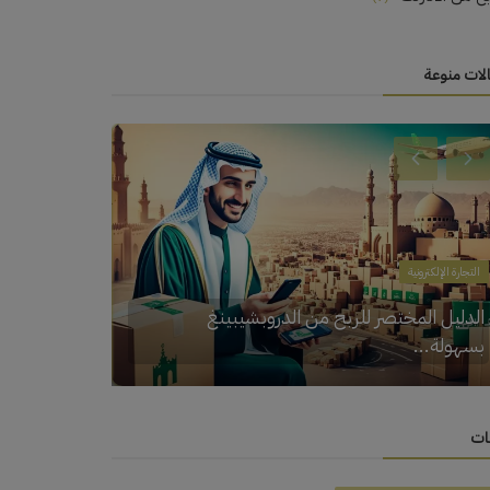
لات منوعة
العمل الحر (Freelancing)
الربح من الانترنت
الربح من التصميم ثلاثي الأبعاد: كيفية تصميم
وبيع أعمالك ثلاثية الأبعاد...
الربح من الس
ات