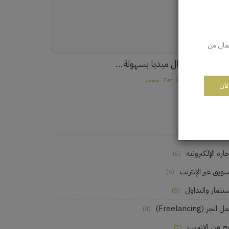
لمال من
ربح من السوشيال ميديا بسهولة...
2
Feb 22, 2024
محمد
لآن
قسام
جارة الإلكترونية
(6)
سويق عبر الإنترنت
(5)
ستثمار والتداول
(5)
 الحر (Freelancing)
(4)
بح من الانترنت
(7)