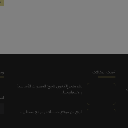
ش
أحدث المقالات
وسا
بناء متجر إلكتروني ناجح: الخطوات الأساسية
د
والاستراتيجيا...
اشت
الربح من موقع خمسات وموقع مستقل...