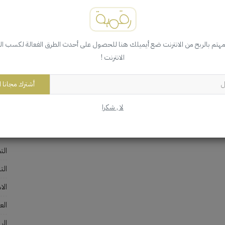
مهتم بالربح من الانترنت ضع أيميلك هنا للحصول على أحدث الطرق الفعالة لكسب ا
الانترنت !
ال
035
أشترك مجانا ا
لا , شكرا
الأ
الت
الت
الا
العمل
الر