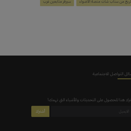
لربح من سناب شات منصة الأضواء
سيرفر متابعين عرب
ئل التواصل الاجتماعية
رك هنا للحصول على التحديثات والأشياء التي تهمك!
أشترك