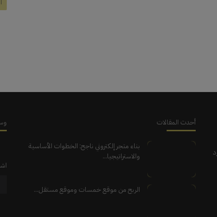
ا
أحدث المقالات
وسا
بناء متجر إلكتروني ناجح: الخطوات الأساسية
د
والاستراتيجيا...
اشت
الربح من موقع خمسات وموقع مستقل...