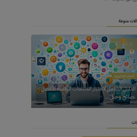
لات منوعة
التجارة الإلكترونية
العمل الحر (Freelancing)
طريقة الربح
دليلك لبناء مدونة ناجحة والربح من الإنترنت...
وبسيطة...
ات