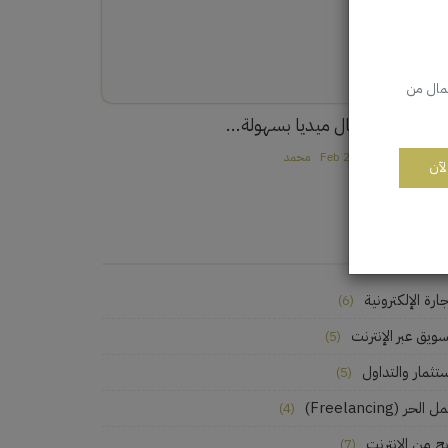
لمال من
ربح من السوشيال ميديا بسهولة...
2
Feb 22, 2024
محمد
لآن
قسام
جارة الإلكترونية
(6)
سويق عبر الإنترنت
(5)
ستثمار والتداول
(5)
 الحر (Freelancing)
(4)
بح من الانترنت
(7)