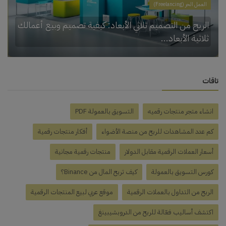
العمل الحر (Freelancing)
الربح من التصميم ثلاثي الأبعاد: كيفية تصميم وبيع أعمالك
ثلاثية الأبعاد...
تاقات
انشاء متجر منتجات رقميه
التسويق بالعمولة PDF
كم عدد المشاهدات للربح من منصة الأضواء
أفكار منتجات رقمية
أسعار العملات الرقمية مقابل الدولار
منتجات رقمية مجانية
كورس التسويق بالعمولة
كيف تربح المال من Binance؟
الربح من التداول بالعملات الرقمية
موقع عربي لبيع المنتجات الرقمية
اكتشف أساليب فعّالة للربح من الدروبشيبينغ