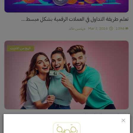
تعلم طريقة التداول في العملات الرقمية بشكل مبسط...
1394
Mar 3, 2024
مهندس خالد
الربح من الانترنت
كيف اربح من التيك توك بدون بثوث...
6071
Feb 24, 2024
محمد