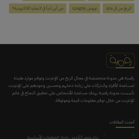
الربح من ال cpa
عروض cpagrip
من أين أبدأ في التجارة الالكترونية؟
رقمية هي مدونة متخصصة في مجال الربح من الإنترنت وتوفير موارد مفيدة
لمساعدة الأفراد والشركات على زيادة دخلهم وتحسين وجودهم على الإنترنت.
تأسست مدونة رقمية بهدف مساعدة الأشخاص على تحقيق النجاح في عالم
الإنترنت من خلال توفير معلومات قيمة وموثوقة.
أحدث المقالات
بناء متجر إلكتروني ناجح: الخطوات الأساسية