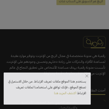
الربح عبر التسويق على السناب شات
رقمية هي مدونة متخصصة في مجال الربح من الإنترنت وتوفير موارد مفيدة
لمساعدة الأفراد والشركات على زيادة دخلهم وتحسين وجودهم على الإنترنت.
تأسست مدونة رقمية بهدف مساعدة الأشخاص على تحقيق النجاح في عالم
الإنترنت من خلال توفير معلومات قيمة وموثوقة.
يستخدم هذا الموقع ملفات تعريف الارتباط. من خلال الاستمرار في
تصفح الموقع ، فإنك توافق على استخدامنا لملفات تعريف
أحدث المقالات
الارتباط
اكتشف المزيد هنا
بناء متجر إلكتروني ناجح: الخطوات الأساسية
والاستراتيجيا...