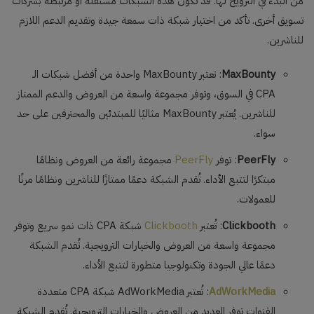
من البدء في الترويج لها. قد تكون هذه الشبكات مستقلة أو مرتبطة بشركات
تسويق أخرى. تأكد من اختيار شبكة ذات سمعة جيدة وتقديم الدعم اللازم
للناشرين.
MaxBounty
: تعتبر MaxBounty واحدة من أفضل شبكات الـ
CPA في السوق، وتوفر مجموعة واسعة من العروض والدعم الممتاز
للناشرين. يُعتبر MaxBounty مثاليًا للمبتدئين والمحترفين على حد
سواء.
PeerFly
: توفر
PeerFly
مجموعة رائعة من العروض ونظامًا
مبتكرًا لتتبع الأداء. تُقدم الشبكة دعمًا ممتازًا للناشرين ونظامًا مرنًا
للعمولات.
Clickbooth
: تُعتبر
Clickbooth
شبكة CPA ذات نمو سريع وتوفر
مجموعة واسعة من العروض والخيارات الترويجية. تُقدم الشبكة
دعمًا عالي الجودة وتكنولوجيا متطورة لتتبع الأداء.
AdWorkMedia
: تُعتبر AdWorkMedia شبكة CPA متعددة
القنوات توفر العديد من العروض والخيارات الترويجية. تُقدم الشبكة