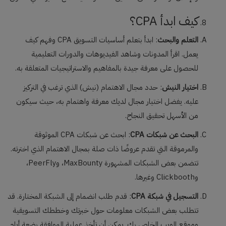
كيف ابدأ CPA؟
التعلم والبحث
: ابدأ بتعلم أساسيات التسويق CPA وفهم كيف
يعمل. اقرأ المدونات وشاهد الفيديوهات والدورات التعليمية
للحصول على معرفة جيدة بالمفاهيم والاستراتيجيات المتعلقة به.
اختيار النيش
: حدد مجال الاهتمام (نيش) الذي ترغب في التركيز
عليه. يفضل اختيار مجال لديك معرفة واهتمام به، حيث سيكون
من الأسهل تحقيق النجاح.
البحث عن شبكات CPA
: ابحث عن شبكات CPA الموثوقة
والمرموقة التي تقدم عروضًا ذات صلة بمجال الاهتمام الذي اخترته.
تتضمن بعض الشبكات المشهورة MaxBounty، وPeerFly،
وClickbooth وغيرها.
التسجيل في شبكة CPA
: قدم طلب انضمام إلى الشبكة المختارة. قد
تتطلب بعض الشبكات معلومات حول خبرتك وخططك التسويقية
وموقع الويب الخاص بك. يمكن أن تأخذ عملية الموافقة بضعة أيام