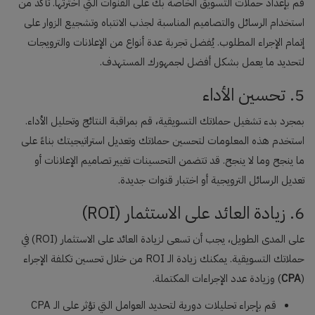
قم بإعداد حملات التسويق الخاصة بك على القنوات التي اخترتها. تأكد من
استخدام الرسائل والتصاميم المناسبة لجذب الانتباه وتشجيع الزوار على
إتمام الإجراء المطلوب. يُفضل تجربة عدة أنواع من الإعلانات والترويجات
لتحديد ما يعمل بشكل أفضل لجمهورك المستهدف.
5. تحسين الأداء
بمجرد بدء تشغيل حملاتك التسويقية، قم بمراقبة النتائج وتحليل الأداء.
استخدم هذه المعلومات لتحسين حملاتك وتعديل استراتيجيتك بناءً على
ما ينجح وما لا ينجح. قد تتضمن التحسينات تغيير تصاميم الإعلانات أو
تعديل الرسائل الترويجية أو اختبار قنوات جديدة.
6. زيادة العائد على الاستثمار (ROI)
على المدى الطويل، يجب أن تسعى لزيادة العائد على الاستثمار (ROI) في
حملاتك التسويقية. يمكنك زيادة الـ ROI من خلال تحسين تكلفة الإجراء
(
CPA
) وزيادة عدد الإجراءات المكتملة.
قم بإجراء تحليلات دورية لتحديد العوامل التي تؤثر على الـ CPA