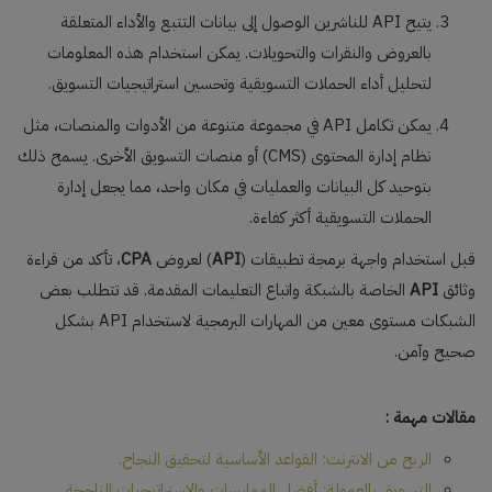
يتيح API للناشرين الوصول إلى بيانات التتبع والأداء المتعلقة
بالعروض والنقرات والتحويلات. يمكن استخدام هذه المعلومات
لتحليل أداء الحملات التسويقية وتحسين استراتيجيات التسويق.
يمكن تكامل API في مجموعة متنوعة من الأدوات والمنصات، مثل
نظام إدارة المحتوى (CMS) أو منصات التسويق الأخرى. يسمح ذلك
بتوحيد كل البيانات والعمليات في مكان واحد، مما يجعل إدارة
الحملات التسويقية أكثر كفاءة.
قبل استخدام واجهة برمجة تطبيقات (
API
) لعروض
CPA
، تأكد من قراءة
وثائق
API
الخاصة بالشبكة واتباع التعليمات المقدمة. قد تتطلب بعض
الشبكات مستوى معين من المهارات البرمجية لاستخدام API بشكل
صحيح وآمن.
مقالات مهمة :
الربح من الانترنت: القواعد الأساسية لتحقيق النجاح.
التسويق بالعمولة: أفضل الممارسات والاستراتيجيات الناجحة.