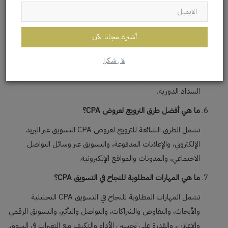
والنماذج، والشراء وغيرها من الأعمال.
كيف يتم دفع العمولات في شبكات CPA؟
أشترك مجانا الآن
يتم دفع العمولات في شبكات CPA عادة عبر وسائل مثل PayPal أو
لا , شكرا
الشيكات أو التحويلات المصرفية. تختلف سياسات السداد بين
الشبكات المختلفة ويمكن أن تشمل الحد الأدنى للسحب وجداول
السداد الدورية.
ما هي أفضل طرق الترويج لعروض CPA؟
تشمل الطرق الشائعة للترويج لعروض CPA التسويق عبر البريد
الإلكتروني، والإعلانات المدفوعة، والتسويق عبر وسائل التواصل
الاجتماعي، والمدونات والمواقع الإلكترونية.
ما هي المهارات المطلوبة للنجاح في التسويق CPA؟
تشمل المهارات المطلوبة للنجاح في التسويق CPA التحليلية
والأبحاث، والتفاوض والشراكات، والتواصل والتأثير، والتسويق الرقمي
والإعلان، والقدرة على تحسين الأداء والتكيف مع التغيرات في السوق.