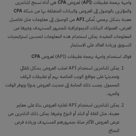
واجهة برمجة تطبيقات (
API
) لعروض
CPA
هي أداة تسمح للناشرين
والمؤثرين بالوصول إلى العروض والبيانات المتعلقة بها من شبكة
CPA
معينة بشكل برمجي. تُمكن
API
من الوصول إلى معلومات مثل تفاصيل
العرض، العمولة، البيانات الديموغرافية للجمهور المستهدف وغيرها من
المعلومات المفيدة. يمكن استخدام هذه المعلومات لتحسين استراتيجيات
التسويق وزيادة العائد على الاستثمار.
فوائد استخدام واجهة برمجة تطبيقات (API) لعروض
CPA
:
يمكن للناشرين استخدام API لجلب العروض بشكل تلقائي
وتحديثها على مواقع الويب الخاصة بهم أو تطبيقات الهاتف
المحمول. يجنب ذلك الحاجة إلى تحديث العروض يدويًا ويوفر الوقت
والجهد.
يمكن للناشرين استخدام API لفلترة العروض بناءً على معايير
معينة، مثل الفئة أو البلد أو النوع وغيرها. يمكن ذلك الناشرين من
عرض العروض الأكثر صلة بجمهورهم المستهدف وزيادة فرص
النجاح.