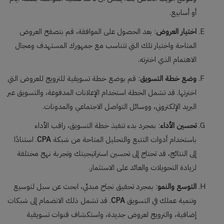
أو أسابيع.
اختيار العروض
: بعد الحصول على الموافقة، قم بتصفح العروض
المتاحة واختيار تلك التي تتناسب مع جمهورك المستهدف ومجال
الاهتمام الذي اخترته.
وضع خطة التسويق
: قم بوضع خطة تسويقية للترويج للعروض التي
اخترتها. قد تشمل الخطة استخدام الإعلانات المدفوعة، والتسويق عبر
البريد الإلكتروني، ووسائل التواصل الاجتماعي والمدونات.
تحسين الأداء
: بمجرد بدء تنفيذ خطة التسويق، راقب الأداء
باستخدام أدوات التتبع والتحليل المتاحة من شبكة
CPA
. استنادًا
إلى النتائج، قد تحتاج إلى تحسين استراتيجيتك وتجربة نهج مختلفة
لزيادة التحويلات والعائد على الاستثمار.
التوسع والنمو
: بمجرد تحقيق نجاح مبدئي، ابحث عن سبل لتوسيع
وتنمية عملك في التسويق
CPA
. قد تشمل ذلك الانضمام إلى شبكات
إضافية، والترويج لعروض جديدة، واستكشاف قنوات تسويقية