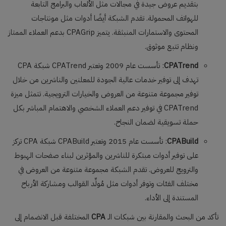
بتقديم عروض جيدة في مجالات مثل الألعاب والبرامج التابعة
للهواتف المحمولة. تقدم الشبكة أيضًا أدوات مثل مونتاجات
المحتوى والاستمارات المنبثقة. يتميز CPAGrip بدعم العملاء الممتاز
ونظام تتبع موثوق.
CPATrend
: تأسست عام 2009 وتعتبر CPATrend شبكة CPA
تهدف إلى توفير خدمات عالية الجودة للمعلنين والناشرين من خلال
توفير مجموعة متنوعة من العروض والخيارات الترويجية. تتمثل ميزة
CPATrend في توفير دعم العملاء الشخصي والاهتمام المباشر بكل
حملة تسويقية لضمان النجاح.
CPABuild
: تأسست عام 2015 وتعتبر CPABuild شبكة CPA تركز
على توفير أدوات مبتكرة للناشرين والمؤثرين لبناء صفحات الهبوط
والترويج للعروض. تقدم الشبكة مجموعة متنوعة من العروض في
مختلف الفئات وتوفر أدوات مثل مُولِّد القوالب ومشاركة الأرباح
المستندة إلى الأداء.
تأكد من البحث والمقارنة بين شبكات الـ
CPA
المختلفة قبل الانضمام إلى