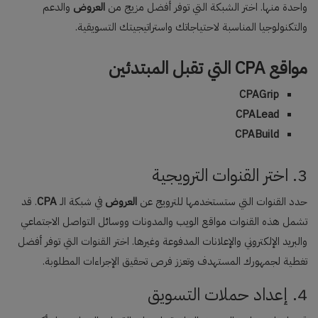
واحدة منها. اختر الشبكة التي توفر أفضل مزيج من
العروض
والدعم
والتكنولوجيا المناسبة لاحتياجاتك واستراتيجيتك التسويقية.
مواقع CPA التي تقبل المبتدئين
CPAGrip
CPALead
CPABuild
3. اختر القنوات الترويجية
حدد القنوات التي ستستخدمها للترويج عن
العروض
في شبكة الـ
CPA
. قد
تشمل هذه القنوات مواقع الويب والمدونات ووسائل التواصل الاجتماعي
والبريد الإلكتروني والإعلانات المدفوعة وغيرها. اختر القنوات التي توفر أفضل
تغطية لجمهورك المستهدف وتعزز فرص تحقيق الإجراءات المطلوبة.
4. إعداد حملات التسويق