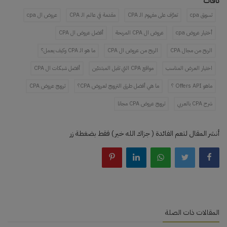
تاقات
تسويق cpa
تعرَّف على مفهوم الـ CPA
مقدمة في عالم الـ CPA
عروض ال cpa
أختيار عروض cpa
عروض ال CPA المربحة
أفضل عروض ال CPA
الربح من مجال CPA
الربح من عروض ال CPA
ما هو الـ CPA وكيف يعمل؟
اختيار العرض المناسب
مواقع CPA التي تقبل المبتدئين
أفضل شبكات ال CPA
ماهو Offers API ؟
ما هي أفضل طرق الترويج لعروض CPA؟
ترويج عروض CPA
شرح CPA بالعربي
ترويج عروض CPA مجانا
أنشر المقال لتعم الفائدة ( جزاك الله خير ) فقط بضغطة زر
المقالات ذات الصلة