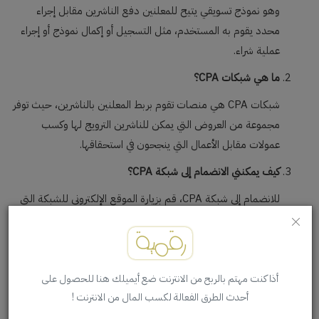
وهو نموذج تسويقي يتيح للمعلنين دفع الناشرين مقابل إجراء
محدد يقوم به المستخدم، مثل التسجيل أو إكمال نموذج أو إجراء
عملية شراء.
ما هي شبكات CPA؟
شبكات CPA هي منصات تقوم بربط المعلنين بالناشرين، حيث توفر
مجموعة من العروض التي يمكن للناشرين الترويج لها وكسب
عمولات مقابل الأعمال التي ينجحون في استحقاقها.
كيف يمكنني الانضمام إلى شبكة CPA؟
للانضمام إلى شبكة CPA، قم بزيارة الموقع الإلكتروني للشبكة التي
ترغب في الانضمام إليها وأكمل نموذج التسجيل. قد تتطلب بعض
الشبكات معلومات إضافية أو الموافقة على طلبك قبل البدء.
ما هي أنواع العروض المتاحة في شبكات CPA؟
أذا كنت مهتم بالربح من الانترنت ضع أيميلك هنا للحصول على
تتضمن العروض المتاحة في شبكات CPA تنزيلات البرامج
أحدث الطرق الفعالة لكسب المال من الانترنت !
والتطبيقات، والتسجيل في المواقع والخدمات، وإكمال الاستبيانات